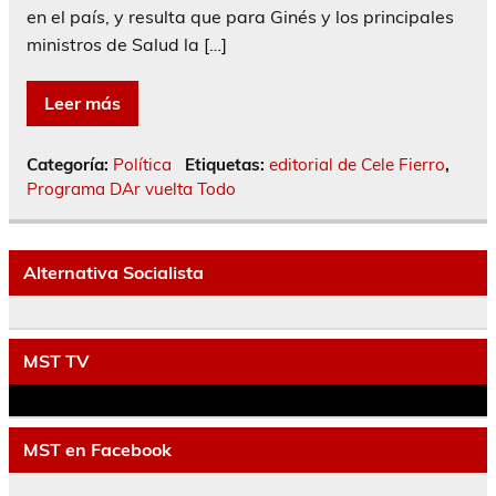
en el país, y resulta que para Ginés y los principales
ministros de Salud la […]
Leer más
Categoría:
Política
Etiquetas:
editorial de Cele Fierro
,
Programa DAr vuelta Todo
Alternativa Socialista
MST TV
MST en Facebook