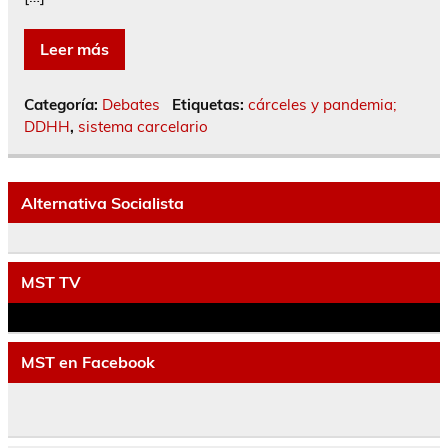
Leer más
Categoría:
Debates
Etiquetas:
cárceles y pandemia;
DDHH
,
sistema carcelario
Alternativa Socialista
MST TV
MST en Facebook