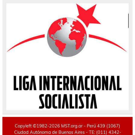
Copyleft ©1982-2026 MST.org.ar - Perú 439 (1067)
Ciudad Autónoma de Buenos Aires - TE: (011) 4342-