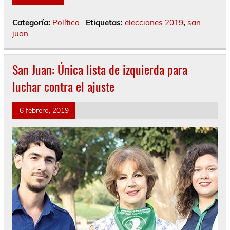
Categoría:
Política
Etiquetas:
elecciones 2019
,
san
juan
San Juan: Única lista de izquierda para
luchar contra el ajuste
6 febrero, 2019