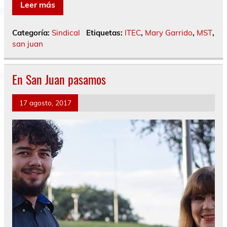
Leer más
Categoría:
Sindical
Etiquetas:
ITEC
,
Mary Garrido
,
MST
,
san juan
En San Juan pasamos
17 agosto, 2017