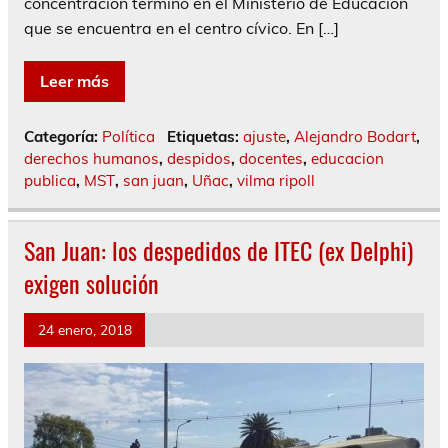
concentración terminó en el Ministerio de Educación
que se encuentra en el centro cívico. En […]
Leer más
Categoría:
Política
Etiquetas:
ajuste
,
Alejandro Bodart
,
derechos humanos
,
despidos
,
docentes
,
educacion
publica
,
MST
,
san juan
,
Uñac
,
vilma ripoll
San Juan: los despedidos de ITEC (ex Delphi)
exigen solución
24 enero, 2018