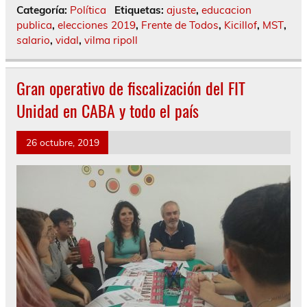
Categoría:
Política
Etiquetas:
ajuste
,
educacion
publica
,
elecciones 2019
,
Frente de Todos
,
Kicillof
,
MST
,
salario
,
vidal
,
vilma ripoll
Gran operativo de fiscalización del FIT
Unidad en CABA y todo el país
26 octubre, 2019