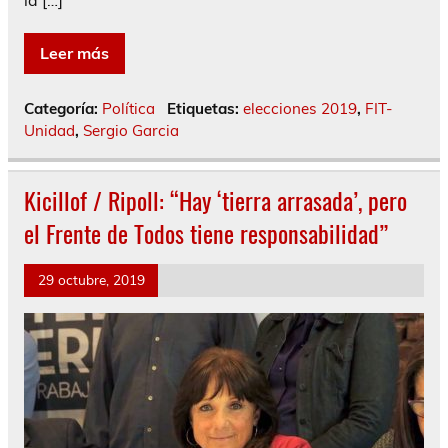
la […]
Leer más
Categoría:
Política
Etiquetas:
elecciones 2019
,
FIT-
Unidad
,
Sergio Garcia
Kicillof / Ripoll: “Hay ‘tierra arrasada’, pero
el Frente de Todos tiene responsabilidad”
29 octubre, 2019