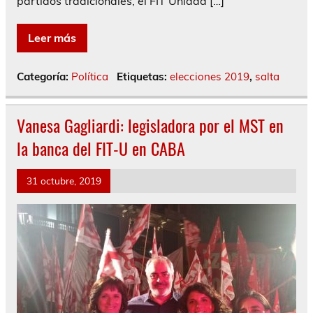
partidos tradicionales, el FIT Unidad […]
Leer más
Categoría:
Política
Etiquetas:
elecciones 2019
,
salta
Vanesa Gagliardi: legisladora por el MST en
la banca del FIT-U en CABA
31 octubre, 2019