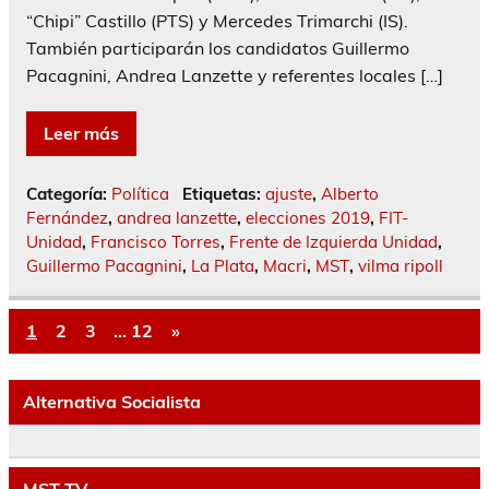
“Chipi” Castillo (PTS) y Mercedes Trimarchi (IS).
También participarán los candidatos Guillermo
Pacagnini, Andrea Lanzette y referentes locales […]
Leer más
Categoría:
Política
Etiquetas:
ajuste
,
Alberto
Fernández
,
andrea lanzette
,
elecciones 2019
,
FIT-
Unidad
,
Francisco Torres
,
Frente de Izquierda Unidad
,
Guillermo Pacagnini
,
La Plata
,
Macri
,
MST
,
vilma ripoll
1
2
3
…
12
»
Alternativa Socialista