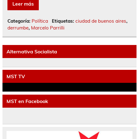
Leer más
Categoría:
Política
Etiquetas:
ciudad de buenos aires
,
derrumbe
,
Marcelo Parrilli
Alternativa Socialista
MST TV
MST en Facebook