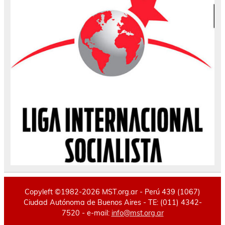
Copyleft ©1982-2026 MST.org.ar - Perú 439 (1067)
Ciudad Autónoma de Buenos Aires - TE: (011) 4342-
7520 - e-mail:
info@mst.org.ar