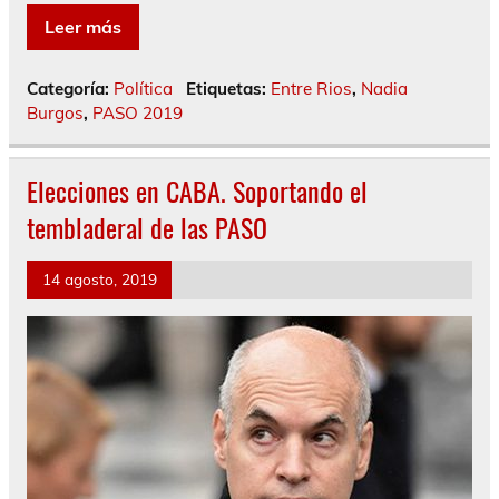
Leer más
Categoría:
Política
Etiquetas:
Entre Rios
,
Nadia
Burgos
,
PASO 2019
Elecciones en CABA. Soportando el
tembladeral de las PASO
14 agosto, 2019