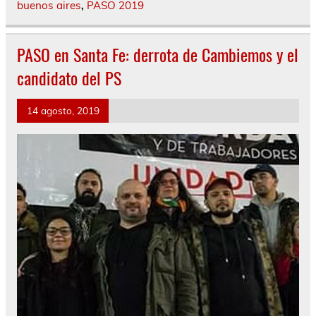
buenos aires
,
PASO 2019
PASO en Santa Fe: derrota de Cambiemos y el
candidato del PS
14 agosto, 2019