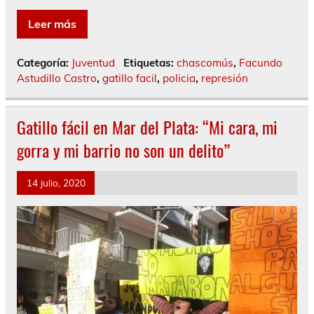
Leer más
Categoría:
Juventud
Etiquetas:
chascomús
,
Facundo
Astudillo Castro
,
gatillo facil
,
policia
,
represión
Gatillo fácil en Mar del Plata: “Mi cara, mi
gorra y mi barrio no son un delito”
14 julio, 2020