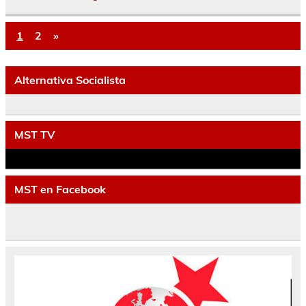
1
2
»
Alternativa Socialista
MST TV
MST en Facebook