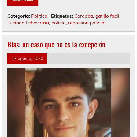
Categoría:
Política
Etiquetas:
Cordoba
,
gatillo facil
,
Luciana Echevarria
,
policia
,
represion policial
Blas: un caso que no es la excepción
17 agosto, 2020