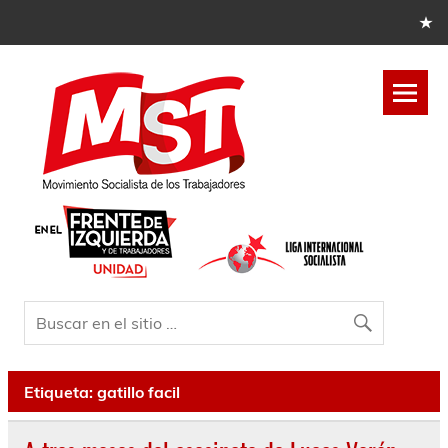
Etiqueta:
gatillo facil